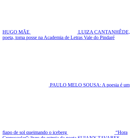
HUGO MÃE
LUIZA CANTANHÊDE,
poeta, toma posse na Academia de Letras Vale do Pindaré
PAULO MELO SOUSA: A poesia é um
fiapo de sol queimando o iceberg
“Hora
Crepuscular”: livro de estreia da poeta SUIANY TAVARES