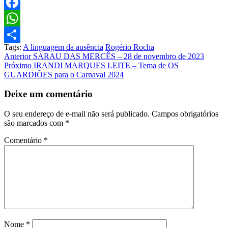
Twitter
Facebook
WhatsApp
Tags:
A linguagem da ausência
Rogério Rocha
Share
Post
Anterior
SARAU DAS MERCÊS – 28 de novembro de 2023
Próximo
IRANDI MARQUES LEITE – Tema de OS
navigation
GUARDIÕES para o Carnaval 2024
Deixe um comentário
O seu endereço de e-mail não será publicado.
Campos obrigatórios
são marcados com
*
Comentário
*
Nome
*