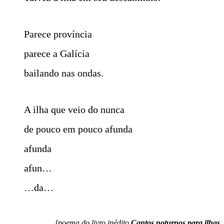
Parece província
parece a Galícia
bailando nas ondas.
A ilha que veio do nunca
de pouco em pouco afunda
afunda
afun…
…da…
[poema do livro inédito
Cantos noturnos para ilhas