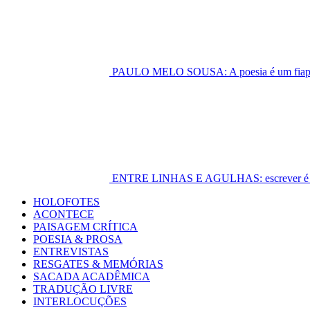
PAULO MELO SOUSA: A poesia é um fiapo 
ENTRE LINHAS E AGULHAS: escrever é cost
Primary
HOLOFOTES
Menu
ACONTECE
PAISAGEM CRÍTICA
POESIA & PROSA
ENTREVISTAS
RESGATES & MEMÓRIAS
SACADA ACADÊMICA
TRADUÇÃO LIVRE
INTERLOCUÇÕES