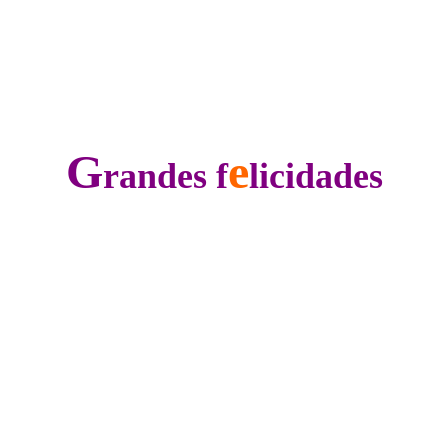
G
e
randes f
licidades