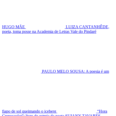
HUGO MÃE
LUIZA CANTANHÊDE,
poeta, toma posse na Academia de Letras Vale do Pindaré
PAULO MELO SOUSA: A poesia é um
fiapo de sol queimando o iceberg
“Hora
Crepuscular”: livro de estreia da poeta SUIANY TAVARES