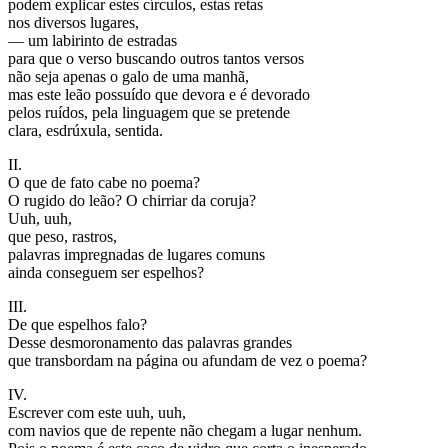
podem explicar estes círculos, estas retas
nos diversos lugares,
— um labirinto de estradas
para que o verso buscando outros tantos versos
não seja apenas o galo de uma manhã,
mas este leão possuído que devora e é devorado
pelos ruídos, pela linguagem que se pretende
clara, esdrúxula, sentida.
II.
O que de fato cabe no poema?
O rugido do leão? O chirriar da coruja?
Uuh, uuh,
que peso, rastros,
palavras impregnadas de lugares comuns
ainda conseguem ser espelhos?
III.
De que espelhos falo?
Desse desmoronamento das palavras grandes
que transbordam na página ou afundam de vez o poema?
IV.
Escrever com este uuh, uuh,
com navios que de repente não chegam a lugar nenhum.