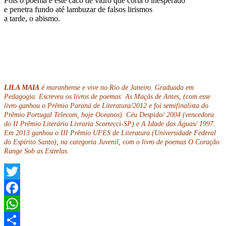
Pois o poema é este caco de vidro que corta o inesperado
e penetra fundo até lambuzar de falsos lirismos
a tarde, o abismo.
LILA MAIA
é maranhense e vive no Rio de Janeiro. Graduada em
Pedagogia. Escreveu os livros de poemas: As Maçãs de Antes, (com esse
livro ganhou o Prêmio Paraná de Literatura/2012 e foi semifinalista do
Prêmio Portugal Telecom, hoje Oceanos). Céu Despido/ 2004 (vencedora
do II Prêmio Literário Livraria Scortecci-SP) e A Idade das Águas/ 1997.
Em 2013 ganhou o III Prêmio UFES de Literatura (Universidade Federal
do Espírito Santo), na categoria Juvenil, com o livro de poemas O Coração
Range Sob as Estrelas.
Twitter
Facebook
WhatsApp