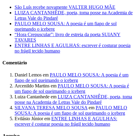
São Luís recebe novamente VALTER HUGO MÃE
LUIZA CANTANHÊDE, poeta, toma posse na Academia de
Letras Vale do Pindaré
PAULO MELO SOUSA: A poesia é um fiapo de sol
queimando o iceberg
“Hora Crepuscular”: livro de estreia da poeta SUIANY
TAVARES
ENTRE LINHAS E AGULHAS: escrever é costurar poesia
no frágil tecido humano
Comentário
Daniel Lemos
em
PAULO MELO SOUSA: A poesia é um
fiapo de sol queimando o iceberg
Arcenildo Martins
em
PAULO MELO SOUSA: A poesia é
um fiapo de sol queimando o iceberg
Luiza Cantanhede
em
LUIZA CANTANHÊDE, poeta, toma
posse na Academia de Letras Vale do Pindaré
SILVANA TERESA MELO SOUSA
em
PAULO MELO
SOUSA: A poesia é um fiapo de sol queimando o iceberg
Evilásio Júnior
em
ENTRE LINHAS E AGULHAS:
escrever é costurar poesia no frágil tecido humano
Arquivo