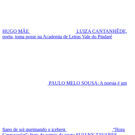
HUGO MÃE
LUIZA CANTANHÊDE,
poeta, toma posse na Academia de Letras Vale do Pindaré
PAULO MELO SOUSA: A poesia é um
fiapo de sol queimando o iceberg
“Hora
Crepuscular”: livro de estreia da poeta SUIANY TAVARES