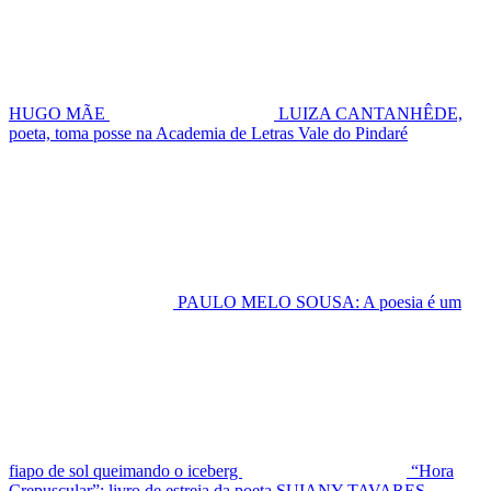
HUGO MÃE
LUIZA CANTANHÊDE,
poeta, toma posse na Academia de Letras Vale do Pindaré
PAULO MELO SOUSA: A poesia é um
fiapo de sol queimando o iceberg
“Hora
Crepuscular”: livro de estreia da poeta SUIANY TAVARES