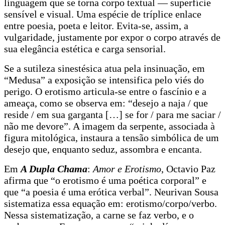
linguagem que se torna corpo textual — superfície
sensível e visual. Uma espécie de tríplice enlace
entre poesia, poeta e leitor. Evita-se, assim, a
vulgaridade, justamente por expor o corpo através de
sua elegância estética e carga sensorial.
Se a sutileza sinestésica atua pela insinuação, em
“Medusa” a exposição se intensifica pelo viés do
perigo. O erotismo articula-se entre o fascínio e a
ameaça, como se observa em: “desejo a naja / que
reside / em sua garganta […] se for / para me saciar /
não me devore”. A imagem da serpente, associada à
figura mitológica, instaura a tensão simbólica de um
desejo que, enquanto seduz, assombra e encanta.
Em
A Dupla Chama
:
Amor e Erotismo
, Octavio Paz
afirma que “o erotismo é uma poética corporal” e
que “a poesia é uma erótica verbal”. Neurivan Sousa
sistematiza essa equação em: erotismo/corpo/verbo.
Nessa sistematização, a carne se faz verbo, e o