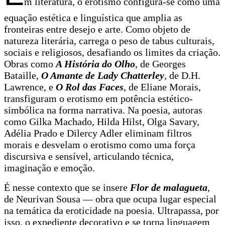
m literatura, o erotismo configura-se como uma
equação estética e linguística que amplia as
fronteiras entre desejo e arte. Como objeto de
natureza literária, carrega o peso de tabus culturais,
sociais e religiosos, desafiando os limites da criação.
Obras como
A História do Olho
, de Georges
Bataille,
O Amante de Lady Chatterley
, de D.H.
Lawrence, e
O Rol das Faces
, de Eliane Morais,
transfiguram o erotismo em potência estético-
simbólica na forma narrativa. Na poesia, autoras
como Gilka Machado, Hilda Hilst, Olga Savary,
Adélia Prado e Dilercy Adler eliminam filtros
morais e desvelam o erotismo como uma força
discursiva e sensível, articulando técnica,
imaginação e emoção.
É nesse contexto que se insere
Flor de malagueta
,
de Neurivan Sousa — obra que ocupa lugar especial
na temática da eroticidade na poesia. Ultrapassa, por
isso, o expediente decorativo e se torna linguagem