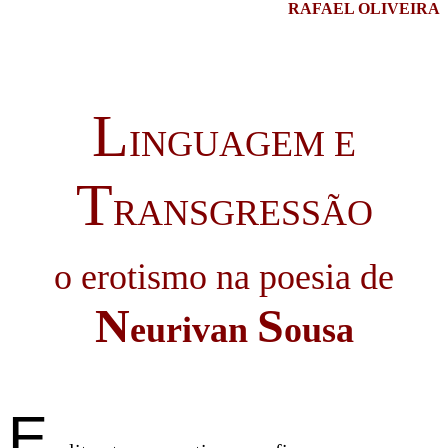
RAFAEL OLIVEIRA
L
INGUAGEM E
T
RANSGRESSÃO
o erotismo na poesia de
N
S
eurivan
ousa
E