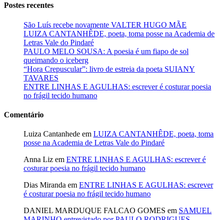
Postes recentes
São Luís recebe novamente VALTER HUGO MÃE
LUIZA CANTANHÊDE, poeta, toma posse na Academia de
Letras Vale do Pindaré
PAULO MELO SOUSA: A poesia é um fiapo de sol
queimando o iceberg
“Hora Crepuscular”: livro de estreia da poeta SUIANY
TAVARES
ENTRE LINHAS E AGULHAS: escrever é costurar poesia
no frágil tecido humano
Comentário
Luiza Cantanhede
em
LUIZA CANTANHÊDE, poeta, toma
posse na Academia de Letras Vale do Pindaré
Anna Liz
em
ENTRE LINHAS E AGULHAS: escrever é
costurar poesia no frágil tecido humano
Dias Miranda
em
ENTRE LINHAS E AGULHAS: escrever
é costurar poesia no frágil tecido humano
DANIEL MARDUQUE FALCAO GOMES
em
SAMUEL
MARINHO entrevistado por PAULO RODRIGUES