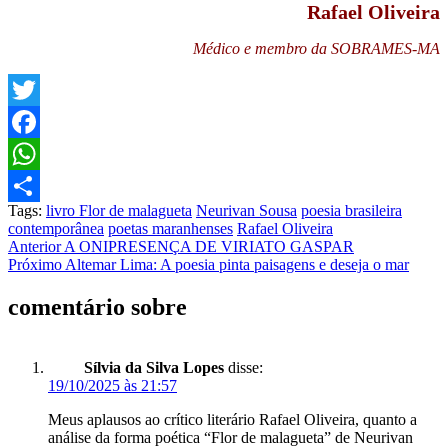
Rafael Oliveira
Médico e membro da SOBRAMES-MA
Twitter
Facebook
WhatsApp
Tags:
livro Flor de malagueta
Neurivan Sousa
poesia brasileira
Share
contemporânea
poetas maranhenses
Rafael Oliveira
Post
Anterior
A ONIPRESENÇA DE VIRIATO GASPAR
Próximo
Altemar Lima: A poesia pinta paisagens e deseja o mar
navigation
comentário sobre
Sílvia da Silva Lopes
disse:
19/10/2025 às 21:57
Meus aplausos ao crítico literário Rafael Oliveira, quanto a
análise da forma poética “Flor de malagueta” de Neurivan