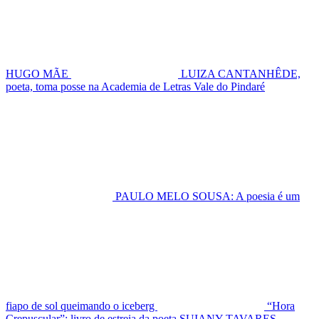
HUGO MÃE
LUIZA CANTANHÊDE,
poeta, toma posse na Academia de Letras Vale do Pindaré
PAULO MELO SOUSA: A poesia é um
fiapo de sol queimando o iceberg
“Hora
Crepuscular”: livro de estreia da poeta SUIANY TAVARES