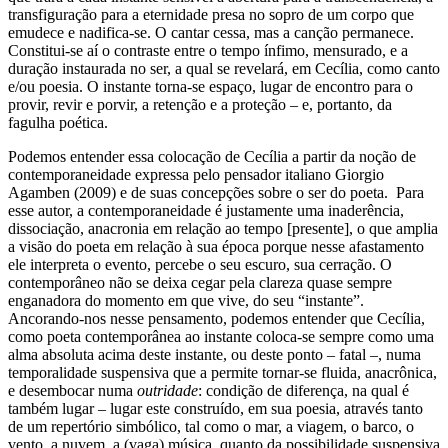
transfiguração para a eternidade presa no sopro de um corpo que
emudece e nadifica-se. O cantar cessa, mas a canção permanece.
Constitui-se aí o contraste entre o tempo ínfimo, mensurado, e a
duração instaurada no ser, a qual se revelará, em Cecília, como canto
e/ou poesia. O instante torna-se espaço, lugar de encontro para o
provir, revir e porvir, a retenção e a proteção – e, portanto, da
fagulha poética.
Podemos entender essa colocação de Cecília a partir da noção de
contemporaneidade expressa pelo pensador italiano Giorgio
Agamben (2009) e de suas concepções sobre o ser do poeta. Para
esse autor, a contemporaneidade é justamente uma inaderência,
dissociação, anacronia em relação ao tempo [presente], o que amplia
a visão do poeta em relação à sua época porque nesse afastamento
ele interpreta o evento, percebe o seu escuro, sua cerração. O
contemporâneo não se deixa cegar pela clareza quase sempre
enganadora do momento em que vive, do seu “instante”.
Ancorando-nos nesse pensamento, podemos entender que Cecília,
como poeta contemporânea ao instante coloca-se sempre como uma
alma absoluta acima deste instante, ou deste ponto – fatal –, numa
temporalidade suspensiva que a permite tornar-se fluida, anacrônica,
e desembocar numa
outridade
: condição de diferença, na qual é
também lugar – lugar este construído, em sua poesia, através tanto
de um repertório simbólico, tal como o mar, a viagem, o barco, o
vento, a nuvem, a (vaga) música, quanto da possibilidade suspensiva