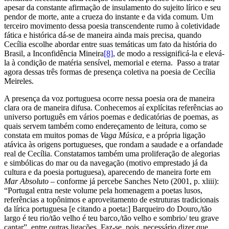
apesar da constante afirmação de insulamento do sujeito lírico e seu
pendor de morte, ante a crueza do instante e da vida comum. Um
terceiro movimento dessa poesia transcendente rumo à coletividade
fática e histórica dá-se de maneira ainda mais precisa, quando
Cecília escolhe abordar entre suas temáticas um fato da história do
Brasil, a Inconfidência Mineira
[8]
, de modo a ressignificá-la e elevá-
la à condição de matéria sensível, memorial e eterna. Passo a tratar
agora dessas três formas de presença coletiva na poesia de Cecília
Meireles.
A presença da voz portuguesa ocorre nessa poesia ora de maneira
clara ora de maneira difusa. Conhecemos aí explícitas referências ao
universo português em vários poemas e dedicatórias de poemas, as
quais servem também como endereçamento de leitura, como se
constata em muitos pomas de
Vaga Música
, e a própria ligação
atávica às origens portugueses, que rondam a saudade e a orfandade
real de Cecília. Constatamos também uma proliferação de alegorias
e simbólicas do mar ou da navegação (motivo emprestado já da
cultura e da poesia portuguesa), aparecendo de maneira forte em
Mar Absoluto
– conforme já percebe Sanches Neto (2001, p. xliii):
“Portugal entra neste volume pela homenagem a poetas lusos,
referências a topônimos e aproveitamento de estruturas tradicionais
da lírica portuguesa [e citando a poeta:] Barqueiro do Douro,/tão
largo é teu rio/tão velho é teu barco,/tão velho e sombrio/ teu grave
cantar”, entre outras ligações. Faz-se, pois, necessário dizer que