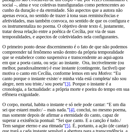
social –, alma e voz coletivas transfiguradas como pertencentes ao
cunho da duração e da eternidade. São aspectos que a autora não
apenas evoca, no sentido de trazer à tona suas reminiscências e
afetividades, mas também convoca, no sentido de que os configura e
os instrumentaliza no poema. O objetivo deste texto é, justamente,
tratar dessa relação entre a poética de Cecília, por via de suas
temporalidades, e aspectos de coletividades nela configurantes.
O primeiro ponto desse discernimento é o fato de que não podemos
compreender tal fenômeno senão dentro da própria temporalidade
que se estabelece como suspensiva e transcendente ao aqui-agora
em que a poeta canta, ou seja: ao instante. Ora, incrivelmente (ou
melhor, paradoxalmente) é esse instante (contingente, factível) que
motiva o canto em Cecília, conforme lemos em seu
Motivo
: “Eu
canto porque o instante existe/ e minha vida está completa/ não sou
alegre, nem sou triste,/ sou poeta”
[3]
. Porque o instante é a
cronologia, a factualidade: a própria morte e poeira do tempo em sua
efêmera exiguidade.
O corpo, mortal, habita o instante e só nele pode cantar: “E um dia
sei que estarei mudo:/ – mais nada.”
[4]
, conclui, no mesmo poema,
mas somente depois de afirmar a eternidade do canto, capaz de
superar a existência pontual: “Sei que canto. E a canção é tudo./
Tem sangue eterno e asa ritmada”
[5]
. É, portanto, a ação (de cantar)
que trará a cada instante sensível a abertura para a transcendência, a