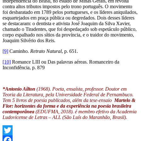
independência do Brasil, no estado de Minas Gerais, em revolta
contra altos tributos impostos pelo trono português. O movimento
foi desbaratado em 1789 pelos portugueses, e os líderes aniquilados,
esquartejados em praça pública ou degredados. Dois desses líderes
se destacaram: o dentista e ativista José Joaquim da Silva Xavier,
chamado o Tiradentes, que foi despedaçado sob espetáculo público,
corpo espalhado nos sítios da província, e o traidor do movimento,
Joaquim Silvério dos Reis.
[9]
Caminho
. Retrato Natural
, p. 651.
[10]
Romance LIII ou Das palavras aéreas. Romanceiro da
Inconfidência, p. 879
*Antonio Aílton
(1968). Poeta, ensaísta, professor. Doutor em
Teoria da Literatura, pela Universidade Federal de Pernambuco.
Tem 5 livros de poesia publicados, além da tese-ensaio
Martelo &
Flor: horizontes da forma e da experiência na poesia brasileira
contemporânea
(EDUFMA, 2018). é membro efetivo da Academia
Ludovicense de Letras – ALL (São Luís do Maranhão, Brasil).
Twitter