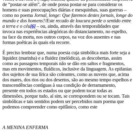
de “postar-se além”, de onde possa postar-se para considerar os
homens e suas preocupações diárias e mesquinhas, suas guerras –
como no poema
Jornal, longe: Que faremos destes jornais, longe do
mundo e dos homens?/Este recado de loucura perde o sentido entre
a terra e o céu
[6]
– ou, ainda, através das temporalidades que
invoca nas experiências alegóricas do distanciamento, no espelho,
na face da morta, nos outros corpos, na voz dos ausentes e nas
formas poéticas às quais ela recorre.
É preciso lembrar que, numa poesia cuja simbólica mais forte seja a
liquidez (marinha) e a fluidez (melódica), as descobertas, assim
como as passagens temporais não se dão em saltos e fragmentos,
mas em movimentos, fluídicos, inclusive da linguagem. As epifanias
dos sujeitos de sua lírica são coleantes, como as nuvens que, acima
dos mares, dos rios ou dos desertos, são ao mesmo tempo espelhos e
transcendências contíguas à sua condição de derramamento,
presente em todos os estados ou que podem tocar todas as
dimensões, porque tudo, aí sim, se correspondem ou se tocam. Tais
simbólicas e tais sentidos podem ser percebidos num poema que
podemos compreender como epifânico, como este
A MENINA ENFERMA