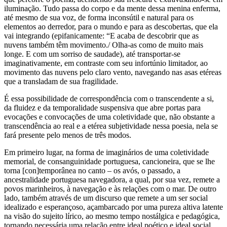
iluminação. Tudo passa do corpo e da mente dessa menina enferma,
até mesmo de sua voz, de forma inconsútil e natural para os
elementos ao derredor, para o mundo e para as descobertas, que ela
vai integrando (epifanicamente: “E acaba de descobrir que as
nuvens também têm movimento./ Olha-as como de muito mais
longe. E com um sorriso de saudade), até transportar-se
imaginativamente, em contraste com seu infortúnio limitador, ao
movimento das nuvens pelo claro vento, navegando nas asas etéreas
que a transladam de sua fragilidade.
É essa possibilidade de correspondência com o transcendente a si,
da fluidez e da temporalidade suspensiva que abre portas para
evocações e convocações de uma coletividade que, não obstante a
transcendência ao real e a etérea subjetividade nessa poesia, nela se
fará presente pelo menos de três modos.
Em primeiro lugar, na forma de imaginários de uma coletividade
memorial, de consanguinidade portuguesa, cancioneira, que se lhe
torna [con]temporânea no canto – os avós, o passado, a
ancestralidade portuguesa navegadora, a qual, por sua vez, remete a
povos marinheiros, à navegação e às relações com o mar. De outro
lado, também através de um discurso que remete a um ser social
idealizado e esperançoso, açambarcado por uma pureza altiva latente
na visão do sujeito lírico, ao mesmo tempo nostálgica e pedagógica,
tornando necessária uma relação entre ideal poético e ideal social,