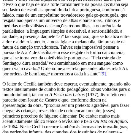
talvez o que haja de mais forte formalmente na poesia ceciliana seja
seu lastro de escolhas aprendido da lírica portuguesa, conforme já
falado, mas de um empréstimo trovadoresco galego-português, que
resgata não apenas um universo de albas e barcarolas, ritmos e
medidas medievalistas das canções redondilhas, a ocorrência da
paralelística, a linguagem simples e acessível, a sensorialidade, a
saudade, a presença daquele “ai” tão suspiroso, que se localiza entre
a dor e a dó, o lamento, a nostalgia e a melancolia, tão presente na
fatura da canção trovadoresca. Talvez seja impossível pensar a
poesia de A a Z de Cecília sem esse resgate da forma cancioneira,
que aí se torna voz da coletividade portuguesa: “Pela estrada de
Santiago,/ dura estrada!/ vou caminhando em meu sangue/ como
quem vai a cavalo.// Ordena-me a estrela que ande; alta estrela!/ Ai,
por ordens de bem longe/ morremos a cada instante”
[9]
.
O leitor de Cecília também deve esperar, eventualmente, quando não
textos inteiramente de cunho ludo-pedagógico, obras voltadas para o
mundo infantil, tal como
A Festa das Letras
(1937), livro feito em
parceria com Josué de Castro e que, conforme dizem na
apresentação da obra, “procura ser um pretexto agradável para fazer
chegar às crianças, revestidos de certo encantamento, [esses]
primeiros preceitos de higiene alimentar. De caráter muito mais
acentuadamente lúdico temos o levíssimo e belo
Ou Isto ou Aquilo
,
de 1964. Neste Cecília recorre também às formas dos trava-línguas,
das parlendas infantis, das cirandas, dos joguinhos de palavras –