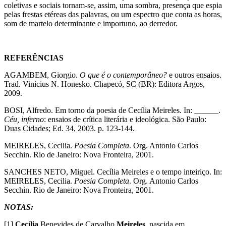
coletivas e sociais tornam-se, assim, uma sombra, presença que espia
pelas frestas etéreas das palavras, ou um espectro que conta as horas,
som de martelo determinante e importuno, ao derredor.
REFERÊNCIAS
AGAMBEM, Giorgio.
O que é o contemporâneo?
e outros ensaios.
Trad. Vinícius N. Honesko. Chapecó, SC (BR): Editora Argos,
2009.
BOSI, Alfredo. Em torno da poesia de Cecília Meireles. In: ______.
Céu, inferno
: ensaios de crítica literária e ideológica. São Paulo:
Duas Cidades; Ed. 34, 2003. p. 123-144.
MEIRELES, Cecilia.
Poesia Completa
. Org. Antonio Carlos
Secchin. Rio de Janeiro: Nova Fronteira, 2001.
SANCHES NETO, Miguel. Cecília Meireles e o tempo inteiriço. In:
MEIRELES, Cecilia.
Poesia Completa
. Org. Antonio Carlos
Secchin. Rio de Janeiro: Nova Fronteira, 2001.
NOTAS:
[1]
Cecília
Benevides de Carvalho
Meireles
, nascida em