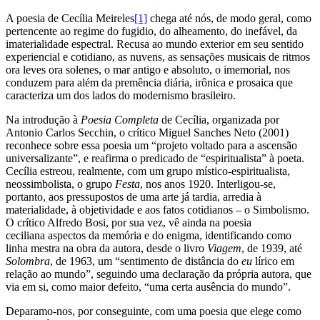
A poesia de Cecília Meireles
[1]
chega até nós, de modo geral, como
pertencente ao regime do fugidio, do alheamento, do inefável, da
imaterialidade espectral. Recusa ao mundo exterior em seu sentido
experiencial e cotidiano, as nuvens, as sensações musicais de ritmos
ora leves ora solenes, o mar antigo e absoluto, o imemorial, nos
conduzem para além da premência diária, irônica e prosaica que
caracteriza um dos lados do modernismo brasileiro.
Na introdução à
Poesia Completa
de Cecília, organizada por
Antonio Carlos Secchin, o crítico Miguel Sanches Neto (2001)
reconhece sobre essa poesia um “projeto voltado para a ascensão
universalizante”, e reafirma o predicado de “espiritualista” à poeta.
Cecília estreou, realmente, com um grupo místico-espiritualista,
neossimbolista, o grupo
Festa
, nos anos 1920. Interligou-se,
portanto, aos pressupostos de uma arte já tardia, arredia à
materialidade, à objetividade e aos fatos cotidianos – o Simbolismo.
O crítico Alfredo Bosi, por sua vez, vê ainda na poesia
ceciliana aspectos da memória e do enigma, identificando como
linha mestra na obra da autora, desde o livro
Viagem
, de 1939, até
Solombra
, de 1963, um “sentimento de distância do
eu
lírico em
relação ao mundo”, seguindo uma declaração da própria autora, que
via em si, como maior defeito, “uma certa ausência do mundo”.
Deparamo-nos, por conseguinte, com uma poesia que elege como