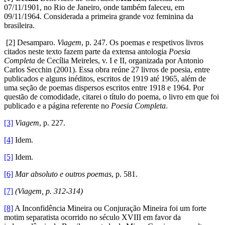
07/11/1901, no Rio de Janeiro, onde também faleceu, em
09/11/1964. Considerada a primeira grande voz feminina da
brasileira.
[2] Desamparo.
Viagem
, p. 247. Os poemas e respetivos livros
citados neste texto fazem parte da extensa antologia
Poesia
Completa
de Cecília Meireles, v. I e II, organizada por Antonio
Carlos Secchin (2001). Essa obra reúne 27 livros de poesia, entre
publicados e alguns inéditos, escritos de 1919 até 1965, além de
uma seção de poemas dispersos escritos entre 1918 e 1964. Por
questão de comodidade, citarei o título do poema, o livro em que foi
publicado e a página referente no
Poesia Completa
.
[3]
Viagem
, p. 227.
[4]
Idem.
[5]
Idem.
[6]
Mar absoluto e outros poemas
, p. 581.
[7]
(Viagem, p. 312-314)
[8]
A Inconfidência Mineira ou Conjuração Mineira foi um forte
motim separatista ocorrido no século XVIII em favor da