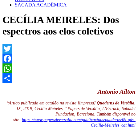
SACADA ACADÊMICA
CECÍLIA MEIRELES: Dos
espectros aos elos coletivos
Twitter
Facebook
WhatsApp
Share
Antonio Aílton
*Artigo publicado em catalão na revista [impressa]
Quaderns de Versàlia
,
IX, 2019, Cecília Meireles. “Papers de Versàlia, L’Estruch, Sabadel
Fundacion, Barcelona. Também disponível no
site:
https://www.papersdeversalia.com/publicacions/quaderns/09-qdv-
Cecilia-Meireles_cat.html