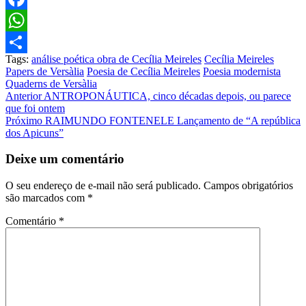
Facebook
WhatsApp
Tags:
análise poética obra de Cecília Meireles
Cecília Meireles
Share
Papers de Versàlia
Poesia de Cecília Meireles
Poesia modernista
Quaderns de Versàlia
Post
Anterior
ANTROPONÁUTICA, cinco décadas depois, ou parece
que foi ontem
navigation
Próximo
RAIMUNDO FONTENELE Lançamento de “A república
dos Apicuns”
Deixe um comentário
O seu endereço de e-mail não será publicado.
Campos obrigatórios
são marcados com
*
Comentário
*