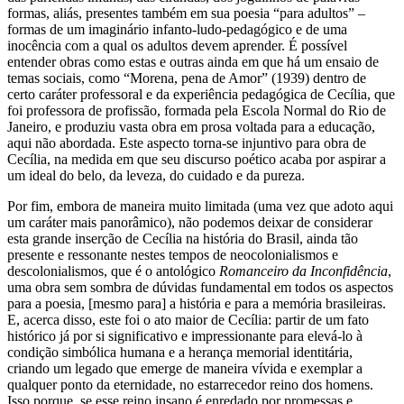
formas, aliás, presentes também em sua poesia “para adultos” –
formas de um imaginário infanto-ludo-pedagógico e de uma
inocência com a qual os adultos devem aprender. É possível
entender obras como estas e outras ainda em que há um ensaio de
temas sociais, como “Morena, pena de Amor” (1939) dentro de
certo caráter professoral e da experiência pedagógica de Cecília, que
foi professora de profissão, formada pela Escola Normal do Rio de
Janeiro, e produziu vasta obra em prosa voltada para a educação,
aqui não abordada. Este aspecto torna-se injuntivo para obra de
Cecília, na medida em que seu discurso poético acaba por aspirar a
um ideal do belo, da leveza, do cuidado e da pureza.
Por fim, embora de maneira muito limitada (uma vez que adoto aqui
um caráter mais panorâmico), não podemos deixar de considerar
esta grande inserção de Cecília na história do Brasil, ainda tão
presente e ressonante nestes tempos de neocolonialismos e
descolonialismos, que é o antológico
Romanceiro da Inconfidência
,
uma obra sem sombra de dúvidas fundamental em todos os aspectos
para a poesia, [mesmo para] a história e para a memória brasileiras.
E, acerca disso, este foi o ato maior de Cecília: partir de um fato
histórico já por si significativo e impressionante para elevá-lo à
condição simbólica humana e a herança memorial identitária,
criando um legado que emerge de maneira vívida e exemplar a
qualquer ponto da eternidade, no estarrecedor reino dos homens.
Isso porque, se esse reino insano é enredado por promessas e