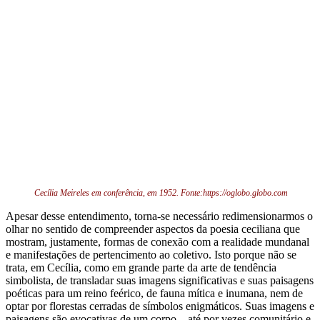
Cecília Meireles em conferência, em 1952. Fonte:https://oglobo.globo.com
Apesar desse entendimento, torna-se necessário redimensionarmos o
olhar no sentido de compreender aspectos da poesia ceciliana que
mostram, justamente, formas de conexão com a realidade mundanal
e manifestações de pertencimento ao coletivo. Isto porque não se
trata, em Cecília, como em grande parte da arte de tendência
simbolista, de transladar suas imagens significativas e suas paisagens
poéticas para um reino feérico, de fauna mítica e inumana, nem de
optar por florestas cerradas de símbolos enigmáticos. Suas imagens e
paisagens são evocativas de um corpo – até por vezes comunitário e