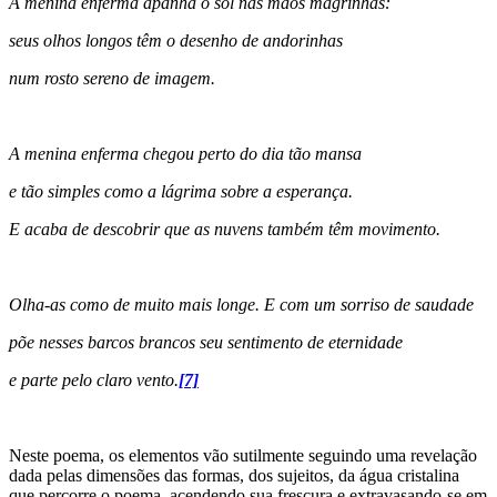
A menina enferma apanha o sol nas mãos magrinhas:
seus olhos longos têm o desenho de andorinhas
num rosto sereno de imagem.
A menina enferma chegou perto do dia tão mansa
e tão simples como a lágrima sobre a esperança.
E acaba de descobrir que as nuvens também têm movimento.
Olha-as como de muito mais longe. E com um sorriso de saudade
põe nesses barcos brancos seu sentimento de eternidade
e parte pelo claro vento.
[7]
Neste poema, os elementos vão sutilmente seguindo uma revelação
dada pelas dimensões das formas, dos sujeitos, da água cristalina
que percorre o poema, acendendo sua frescura e extravasando-se em