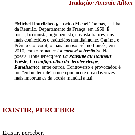
Tradução: Antonio Aílton
*
Michel Houellebecq,
nascido Michel Thomas, na Ilha
da Reunião, Departamento da França, em 1958. É
poeta, ficcionista, argumentista, ensaísta francês, dos
mais conhecidos e traduzidos mundialmente. Ganhou o
Prêmio Goncourt, o mais famoso prêmio francês, em
2010, com o romance
La carte et le territoire
. Na
poesia, Houellebecq tem
La Pousuite du Bonheur
,
Poésie
,
La configuration du dernier rivage
,
Ranaissance
, entre outros. Controverso e provocador, é
um “enfant terrible” contemporâneo e uma das vozes
mais importantes da poesia mundial atual.
EXISTIR, PERCEBER
Existir, perceber,