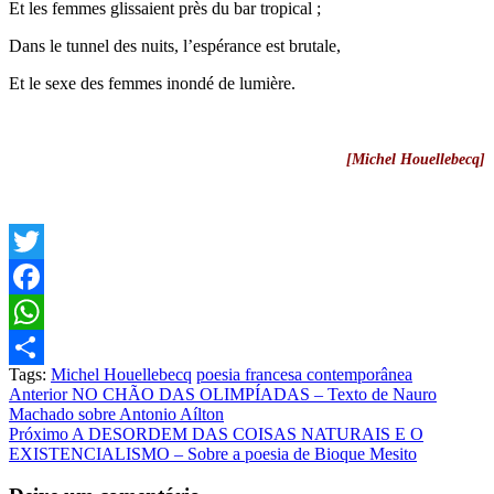
Et les femmes glissaient près du bar tropical ;
Dans le tunnel des nuits, l’espérance est brutale,
Et le sexe des femmes inondé de lumière.
[Michel Houellebecq]
Twitter
Facebook
WhatsApp
Tags:
Michel Houellebecq
poesia francesa contemporânea
Share
Post
Anterior
NO CHÃO DAS OLIMPÍADAS – Texto de Nauro
Machado sobre Antonio Aílton
navigation
Próximo
A DESORDEM DAS COISAS NATURAIS E O
EXISTENCIALISMO – Sobre a poesia de Bioque Mesito