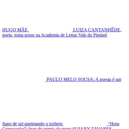
HUGO MÃE
LUIZA CANTANHÊDE,
poeta, toma posse na Academia de Letras Vale do Pindaré
PAULO MELO SOUSA: A poesia é um
fiapo de sol queimando o iceberg
“Hora
Crepuscular”: livro de estreia da poeta SUIANY TAVARES