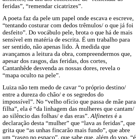
feridas”, “remendar cicatrizes”.
A poeta faz da pele um papel onde escava e escreve,
“tentando costurar com dedos trêmulos/ o que já foi
desfeito”. Do vocábulo pele, brota o que há de mais
sensível em matéria de escrita. É um trabalho para
ser sentido, não apenas lido. À medida que
avançamos a leitura da obra, compreendermos que,
apesar dos rasgos, das feridas, dos cortes,
Cantanhêde desvenda as nossas dores, revela o
“mapa oculto na pele”.
Luiza não tem medo de cavar “o próprio destino/
entre a dureza do chão/ e os segredos do
impossível”. No “velho ofício que passa de mãe para
filha”, ela é “da linhagem das mulheres que cantam/
ao silêncio das folhas/ e das eras”.
Alfinetes
é a
declaração desta “mulher” que “lava as feridas”, que
grita que “as unhas fincarão mais fundo”, que abre
um “rasgo no espaço”, que sabe que, além do voo, “é