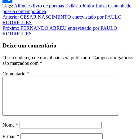
Tags:
Alfinetes livro de poemas
Evilásio Júnior
Luiza Cantanhêde
Share
poesia contemporânea
Post
Anterior
CÉSAR NASCIMENTO entrevistado por PAULO
RODRIGUES
navigation
Próximo
FERNANDO ABREU entrevistado por PAULO
RODRIGUES
Deixe um comentário
O seu endereço de e-mail não será publicado.
Campos obrigatórios
são marcados com
*
Comentário
*
Nome
*
E-mail
*