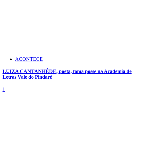
ACONTECE
LUIZA CANTANHÊDE, poeta, toma posse na Academia de
Letras Vale do Pindaré
1