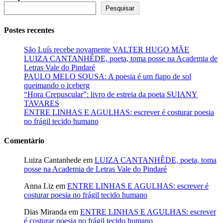
Pesquisar
Postes recentes
São Luís recebe novamente VALTER HUGO MÃE
LUIZA CANTANHÊDE, poeta, toma posse na Academia de
Letras Vale do Pindaré
PAULO MELO SOUSA: A poesia é um fiapo de sol
queimando o iceberg
“Hora Crepuscular”: livro de estreia da poeta SUIANY
TAVARES
ENTRE LINHAS E AGULHAS: escrever é costurar poesia
no frágil tecido humano
Comentário
Luiza Cantanhede
em
LUIZA CANTANHÊDE, poeta, toma
posse na Academia de Letras Vale do Pindaré
Anna Liz
em
ENTRE LINHAS E AGULHAS: escrever é
costurar poesia no frágil tecido humano
Dias Miranda
em
ENTRE LINHAS E AGULHAS: escrever
é costurar poesia no frágil tecido humano