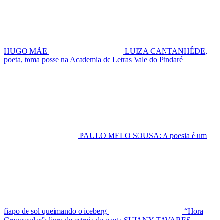
HUGO MÃE
LUIZA CANTANHÊDE,
poeta, toma posse na Academia de Letras Vale do Pindaré
PAULO MELO SOUSA: A poesia é um
fiapo de sol queimando o iceberg
“Hora
Crepuscular”: livro de estreia da poeta SUIANY TAVARES