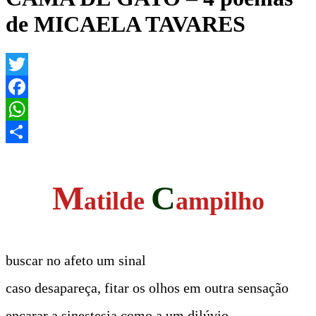
de MICAELA TAVARES
Twitter
Facebook
WhatsApp
Share
M
C
atilde
am
p
ilho
buscar no afeto um sinal
caso desapareça, fitar os olhos em outra sensação
encarar a sinestesia como a um dilúvio