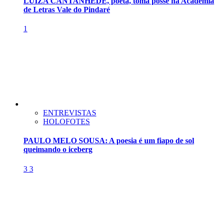
LUIZA CANTANHÊDE, poeta, toma posse na Academia
de Letras Vale do Pindaré
1
ENTREVISTAS
HOLOFOTES
PAULO MELO SOUSA: A poesia é um fiapo de sol
queimando o iceberg
3
3