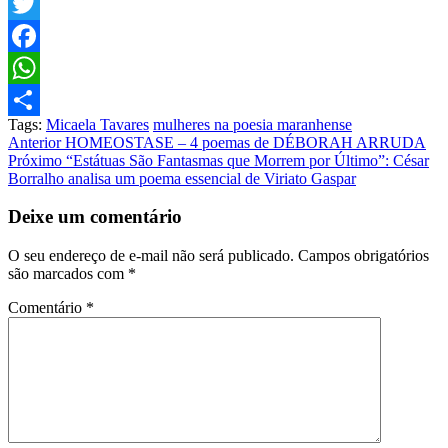
Twitter
Facebook
WhatsApp
Tags:
Micaela Tavares
mulheres na poesia maranhense
Share
Post
Anterior
HOMEOSTASE – 4 poemas de DÉBORAH ARRUDA
Próximo
“Estátuas São Fantasmas que Morrem por Último”: César
navigation
Borralho analisa um poema essencial de Viriato Gaspar
Deixe um comentário
O seu endereço de e-mail não será publicado.
Campos obrigatórios
são marcados com
*
Comentário
*