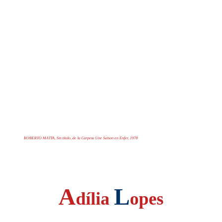
ROBERTO MATTA, Sin título, de la Carpeta Une Saison en Enfer, 1978
A
L
dília
opes