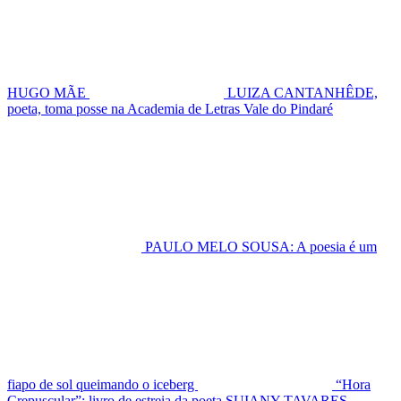
HUGO MÃE
LUIZA CANTANHÊDE,
poeta, toma posse na Academia de Letras Vale do Pindaré
PAULO MELO SOUSA: A poesia é um
fiapo de sol queimando o iceberg
“Hora
Crepuscular”: livro de estreia da poeta SUIANY TAVARES